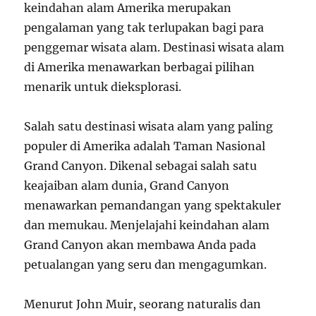
keindahan alam Amerika merupakan
pengalaman yang tak terlupakan bagi para
penggemar wisata alam. Destinasi wisata alam
di Amerika menawarkan berbagai pilihan
menarik untuk dieksplorasi.
Salah satu destinasi wisata alam yang paling
populer di Amerika adalah Taman Nasional
Grand Canyon. Dikenal sebagai salah satu
keajaiban alam dunia, Grand Canyon
menawarkan pemandangan yang spektakuler
dan memukau. Menjelajahi keindahan alam
Grand Canyon akan membawa Anda pada
petualangan yang seru dan mengagumkan.
Menurut John Muir, seorang naturalis dan