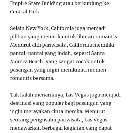
Empire State Building atau berkunjung ke
Central Park.
Selain New York, California juga menjadi
pilihan yang menarik untuk liburan romantis.
Menurut ahli pariwisata, California memiliki
pantai-pantai yang indah, seperti Santa
Monica Beach, yang sangat cocok untuk
pasangan yang ingin menikmati momen
romantis bersama.
Tak kalah menariknya, Las Vegas juga menjadi
destinasi yang populer bagi pasangan yang
ingin merayakan cinta mereka. Menurut
seorang pengusaha pariwisata, Las Vegas
menawarkan berbagai kegiatan yang dapat