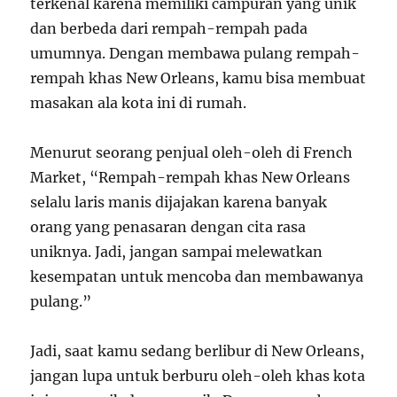
terkenal karena memiliki campuran yang unik
dan berbeda dari rempah-rempah pada
umumnya. Dengan membawa pulang rempah-
rempah khas New Orleans, kamu bisa membuat
masakan ala kota ini di rumah.
Menurut seorang penjual oleh-oleh di French
Market, “Rempah-rempah khas New Orleans
selalu laris manis dijajakan karena banyak
orang yang penasaran dengan cita rasa
uniknya. Jadi, jangan sampai melewatkan
kesempatan untuk mencoba dan membawanya
pulang.”
Jadi, saat kamu sedang berlibur di New Orleans,
jangan lupa untuk berburu oleh-oleh khas kota