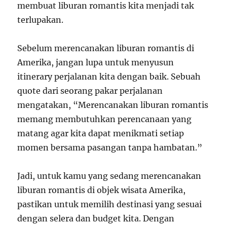
membuat liburan romantis kita menjadi tak
terlupakan.
Sebelum merencanakan liburan romantis di
Amerika, jangan lupa untuk menyusun
itinerary perjalanan kita dengan baik. Sebuah
quote dari seorang pakar perjalanan
mengatakan, “Merencanakan liburan romantis
memang membutuhkan perencanaan yang
matang agar kita dapat menikmati setiap
momen bersama pasangan tanpa hambatan.”
Jadi, untuk kamu yang sedang merencanakan
liburan romantis di objek wisata Amerika,
pastikan untuk memilih destinasi yang sesuai
dengan selera dan budget kita. Dengan