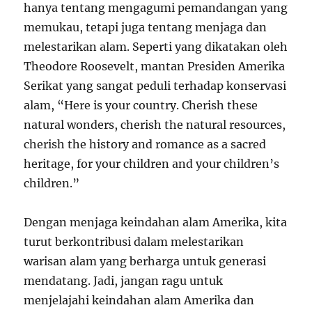
hanya tentang mengagumi pemandangan yang
memukau, tetapi juga tentang menjaga dan
melestarikan alam. Seperti yang dikatakan oleh
Theodore Roosevelt, mantan Presiden Amerika
Serikat yang sangat peduli terhadap konservasi
alam, “Here is your country. Cherish these
natural wonders, cherish the natural resources,
cherish the history and romance as a sacred
heritage, for your children and your children’s
children.”
Dengan menjaga keindahan alam Amerika, kita
turut berkontribusi dalam melestarikan
warisan alam yang berharga untuk generasi
mendatang. Jadi, jangan ragu untuk
menjelajahi keindahan alam Amerika dan