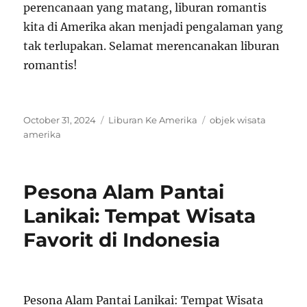
perencanaan yang matang, liburan romantis
kita di Amerika akan menjadi pengalaman yang
tak terlupakan. Selamat merencanakan liburan
romantis!
Posted
Categories
Tags
October 31, 2024
Liburan Ke Amerika
objek wisata
on
amerika
Pesona Alam Pantai
Lanikai: Tempat Wisata
Favorit di Indonesia
Pesona Alam Pantai Lanikai: Tempat Wisata