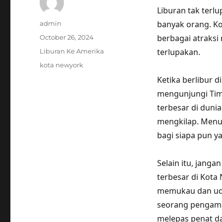
Liburan tak terl
Author
banyak orang. K
admin
Posted
berbagai atraksi
October 26, 2024
on
Categories
terlupakan.
Liburan Ke Amerika
Tags
kota newyork
Ketika berlibur 
mengunjungi Tim
terbesar di duni
mengkilap. Menur
bagi siapa pun y
Selain itu, jang
terbesar di Kot
memukau dan uda
seorang pengamat
melepas penat da