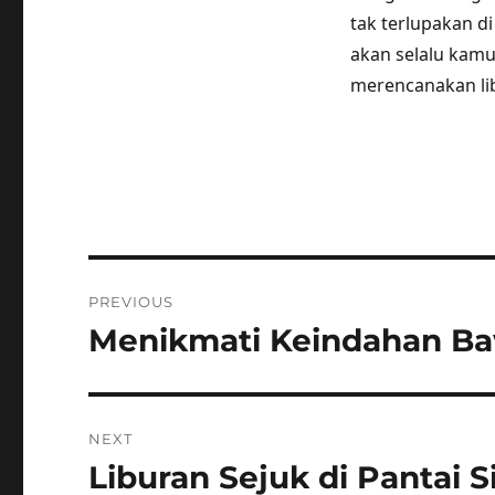
tak terlupakan d
akan selalu kamu
merencanakan li
Post
PREVIOUS
navigation
Menikmati Keindahan Baw
Previous
post:
NEXT
Liburan Sejuk di Pantai S
Next