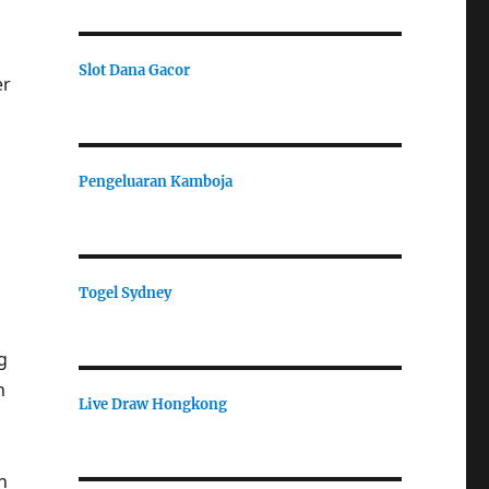
Slot Dana Gacor
er
Pengeluaran Kamboja
a
Togel Sydney
g
h
Live Draw Hongkong
n