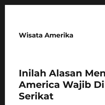
Wisata Amerika
Inilah Alasan Me
America Wajib Di
Serikat