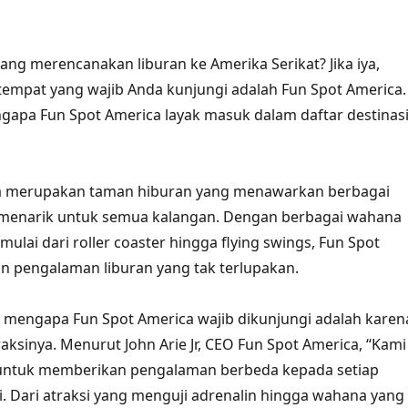
ng merencanakan liburan ke Amerika Serikat? Jika iya,
tempat yang wajib Anda kunjungi adalah Fun Spot America.
ngapa Fun Spot America layak masuk dalam daftar destinas
a merupakan taman hiburan yang menawarkan berbagai
n menarik untuk semua kalangan. Dengan berbagai wahana
ulai dari roller coaster hingga flying swings, Fun Spot
n pengalaman liburan yang tak terlupakan.
n mengapa Fun Spot America wajib dikunjungi adalah karen
ksinya. Menurut John Arie Jr, CEO Fun Spot America, “Kami
 untuk memberikan pengalaman berbeda kepada setiap
 Dari atraksi yang menguji adrenalin hingga wahana yang