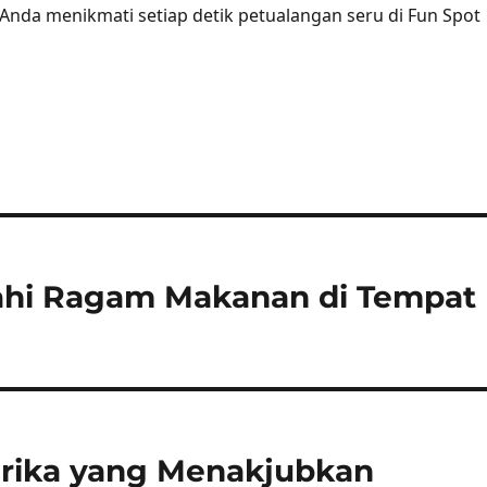
n Anda menikmati setiap detik petualangan seru di Fun Spot
jahi Ragam Makanan di Tempat
rika yang Menakjubkan