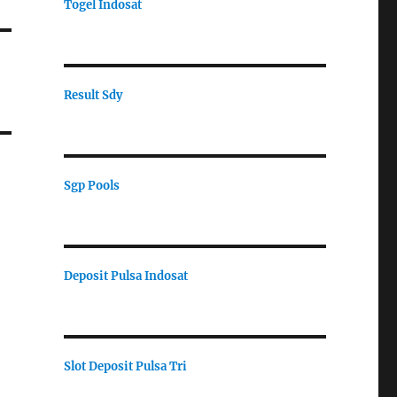
Togel Indosat
Result Sdy
Sgp Pools
Deposit Pulsa Indosat
Slot Deposit Pulsa Tri