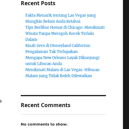
Recent Posts
Fakta Menarik tentang Las Vegas yang
Mungkin Belum Anda Ketahui
Tips Berlibur Hemat di Chicago: Menikmati
Wisata Tanpa Merogoh Kocek Terlalu
i
Dalam
Kisah Seru di Disneyland California:
Pengalaman Tak Terlupakan
Mengapa New Orleans Layak Dikunjungi
untuk Liburan Anda
Menikmati Malam di Las Vegas: Hiburan
Malam yang Tidak Boleh Dilewatkan
a
Recent Comments
No comments to show.