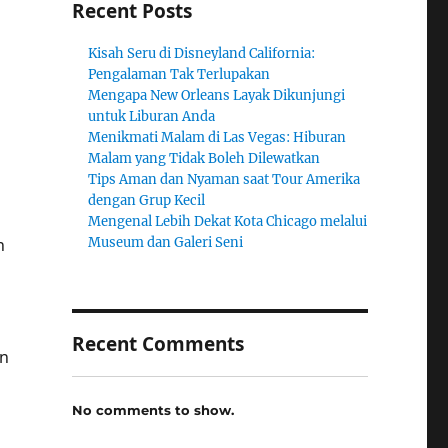
Recent Posts
Kisah Seru di Disneyland California:
Pengalaman Tak Terlupakan
Mengapa New Orleans Layak Dikunjungi
untuk Liburan Anda
Menikmati Malam di Las Vegas: Hiburan
Malam yang Tidak Boleh Dilewatkan
Tips Aman dan Nyaman saat Tour Amerika
dengan Grup Kecil
Mengenal Lebih Dekat Kota Chicago melalui
n
Museum dan Galeri Seni
Recent Comments
an
No comments to show.