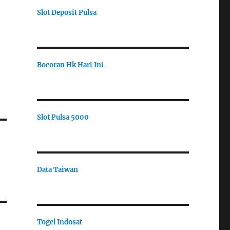
Slot Deposit Pulsa
Bocoran Hk Hari Ini
Slot Pulsa 5000
Data Taiwan
Togel Indosat