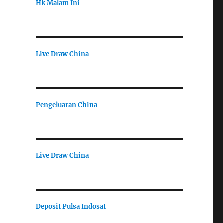
Hk Malam Ini
Live Draw China
Pengeluaran China
Live Draw China
Deposit Pulsa Indosat