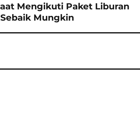
at Mengikuti Paket Liburan
i Sebaik Mungkin