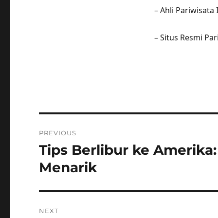
– Ahli Pariwisata
– Situs Resmi Par
Post
PREVIOUS
navigation
Tips Berlibur ke Amerika:
Previous
post:
Menarik
NEXT