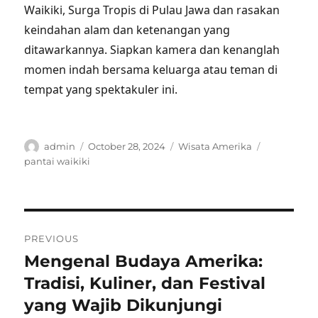
Waikiki, Surga Tropis di Pulau Jawa dan rasakan
keindahan alam dan ketenangan yang
ditawarkannya. Siapkan kamera dan kenanglah
momen indah bersama keluarga atau teman di
tempat yang spektakuler ini.
Author
Posted
Categories
Tags
admin
October 28, 2024
Wisata Amerika
on
pantai waikiki
Post
PREVIOUS
navigation
Mengenal Budaya Amerika:
Previous
post:
Tradisi, Kuliner, dan Festival
yang Wajib Dikunjungi