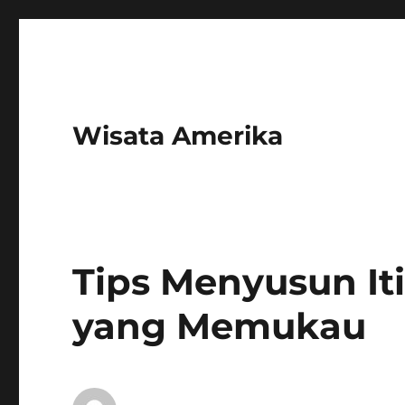
Wisata Amerika
Tips Menyusun It
yang Memukau