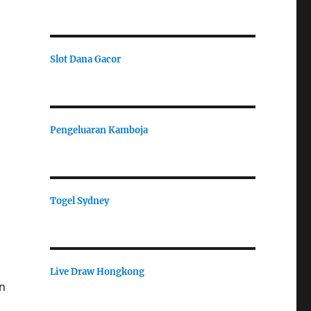
Slot Dana Gacor
Pengeluaran Kamboja
Togel Sydney
Live Draw Hongkong
n