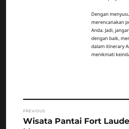
Dengan menyusun
merencanakan pe
Anda. Jadi, jang
dengan baik, mem
dalam itinerary 
menikmati keind
Post
PREVIOUS
navigation
Wisata Pantai Fort Laude
Previous
post: