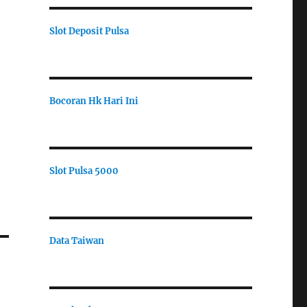
Slot Deposit Pulsa
Bocoran Hk Hari Ini
Slot Pulsa 5000
Data Taiwan