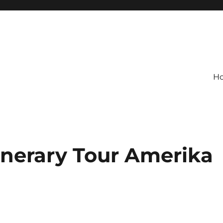
H
inerary Tour Amerika