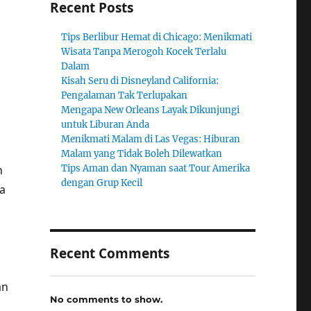
Recent Posts
Tips Berlibur Hemat di Chicago: Menikmati
Wisata Tanpa Merogoh Kocek Terlalu
Dalam
Kisah Seru di Disneyland California:
Pengalaman Tak Terlupakan
Mengapa New Orleans Layak Dikunjungi
untuk Liburan Anda
Menikmati Malam di Las Vegas: Hiburan
Malam yang Tidak Boleh Dilewatkan
n
Tips Aman dan Nyaman saat Tour Amerika
dengan Grup Kecil
a
Recent Comments
an
No comments to show.