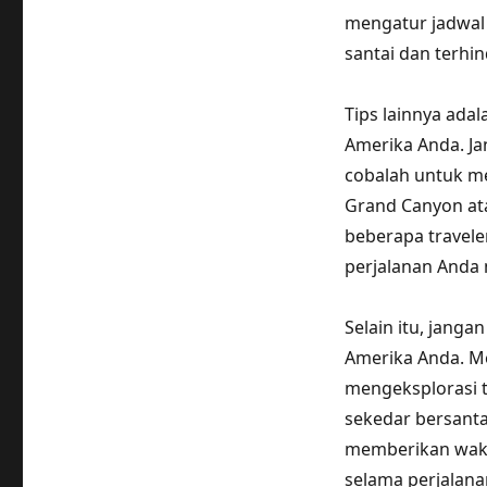
mengatur jadwal
santai dan terhin
Tips lainnya adal
Amerika Anda. Ja
cobalah untuk me
Grand Canyon at
beberapa travel
perjalanan Anda 
Selain itu, jang
Amerika Anda. M
mengeksplorasi t
sekedar bersanta
memberikan wakt
selama perjalana