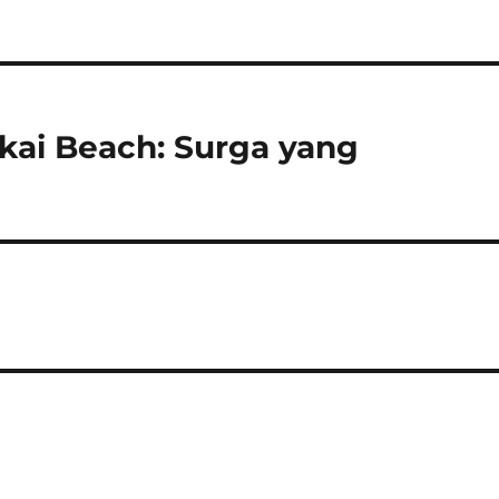
ikai Beach: Surga yang