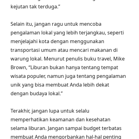
kejutan tak terduga.”
Selain itu, jangan ragu untuk mencoba
pengalaman lokal yang lebih terjangkau, seperti
menjelajahi kota dengan menggunakan
transportasi umum atau mencari makanan di
warung lokal. Menurut penulis buku travel, Mike
Brown, “Liburan bukan hanya tentang tempat
wisata populer, namun juga tentang pengalaman
unik yang bisa membuat Anda lebih dekat
dengan budaya lokal.”
Terakhir, jangan lupa untuk selalu
memperhatikan keamanan dan kesehatan
selama liburan. Jangan sampai budget terbatas
membuat Anda mengorbankan hal-hal penting