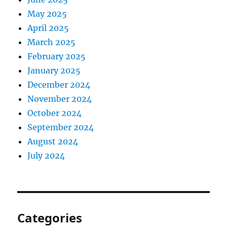
May 2025
April 2025
March 2025
February 2025
January 2025
December 2024
November 2024
October 2024
September 2024
August 2024
July 2024
Categories