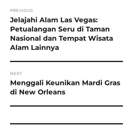
Post
PREVIOUS
navigation
Jelajahi Alam Las Vegas:
Previous
post:
Petualangan Seru di Taman
Nasional dan Tempat Wisata
Alam Lainnya
NEXT
Menggali Keunikan Mardi Gras
Next
post:
di New Orleans