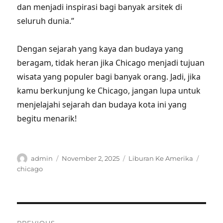
dan menjadi inspirasi bagi banyak arsitek di
seluruh dunia.”
Dengan sejarah yang kaya dan budaya yang
beragam, tidak heran jika Chicago menjadi tujuan
wisata yang populer bagi banyak orang. Jadi, jika
kamu berkunjung ke Chicago, jangan lupa untuk
menjelajahi sejarah dan budaya kota ini yang
begitu menarik!
Author
Posted
Categories
Tags
admin
November 2, 2025
Liburan Ke Amerika
on
chicago
Post