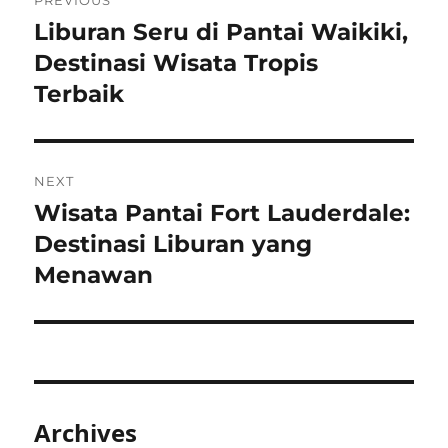
PREVIOUS
navigation
Liburan Seru di Pantai Waikiki,
Previous
post:
Destinasi Wisata Tropis
Terbaik
NEXT
Wisata Pantai Fort Lauderdale:
Next
post:
Destinasi Liburan yang
Menawan
Archives