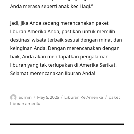
Anda merasa seperti anak kecil lagi.”
Jadi, jika Anda sedang merencanakan paket
liburan Amerika Anda, pastikan untuk memilih
destinasi wisata terbaik sesuai dengan minat dan
keinginan Anda. Dengan merencanakan dengan
baik, Anda akan mendapatkan pengalaman
liburan yang tak terlupakan di Amerika Serikat.
Selamat merencanakan liburan Anda!
Author
Posted
Categories
Tags
admin
May 5, 2025
Liburan Ke Amerika
paket
on
liburan amerika
Post