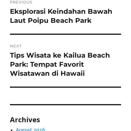
PREVIOUS
navigation
Eksplorasi Keindahan Bawah
Previous
post:
Laut Poipu Beach Park
NEXT
Tips Wisata ke Kailua Beach
Next
post:
Park: Tempat Favorit
Wisatawan di Hawaii
Archives
August 2026