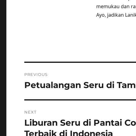
memukau dan rasa
Ayo, jadikan Lani
Post
PREVIOUS
navigation
Petualangan Seru di Tam
Previous
post:
NEXT
Liburan Seru di Pantai C
Next
post:
Terbaik di Indonesia