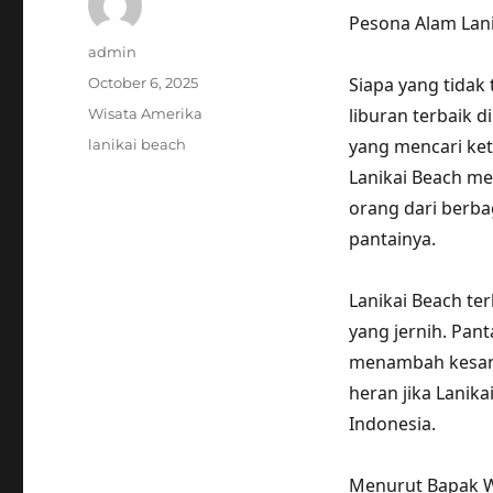
Pesona Alam Lani
Author
admin
Posted
Siapa yang tidak
October 6, 2025
on
Categories
liburan terbaik 
Wisata Amerika
Tags
yang mencari ket
lanikai beach
Lanikai Beach me
orang dari berba
pantainya.
Lanikai Beach te
yang jernih. Panta
menambah kesan 
heran jika Lanika
Indonesia.
Menurut Bapak Wi