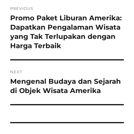
Post
PREVIOUS
navigation
Promo Paket Liburan Amerika:
Previous
post:
Dapatkan Pengalaman Wisata
yang Tak Terlupakan dengan
Harga Terbaik
NEXT
Mengenal Budaya dan Sejarah
Next
post:
di Objek Wisata Amerika