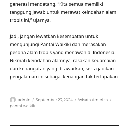
generasi mendatang. “Kita semua memiliki
tanggung jawab untuk merawat keindahan alam
tropis ini,” ujarnya.
Jadi, jangan lewatkan kesempatan untuk
mengunjungi Pantai Waikiki dan merasakan
pesona alam tropis yang menawan di Indonesia.
Nikmati keindahan alamnya, rasakan kedamaian
dan kehangatan yang ditawarkan, serta jadikan
pengalaman ini sebagai kenangan tak terlupakan.
Author
Posted
Categories
Tags
admin
September 23, 2024
Wisata Amerika
on
pantai waikiki