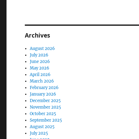
Archives
August 2026
July 2026
June 2026
May 2026
April 2026
March 2026
February 2026
January 2026
December 2025
November 2025
October 2025
September 2025
August 2025
July 2025