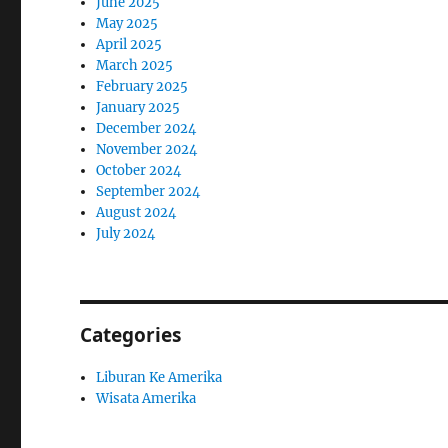
June 2025
May 2025
April 2025
March 2025
February 2025
January 2025
December 2024
November 2024
October 2024
September 2024
August 2024
July 2024
Categories
Liburan Ke Amerika
Wisata Amerika