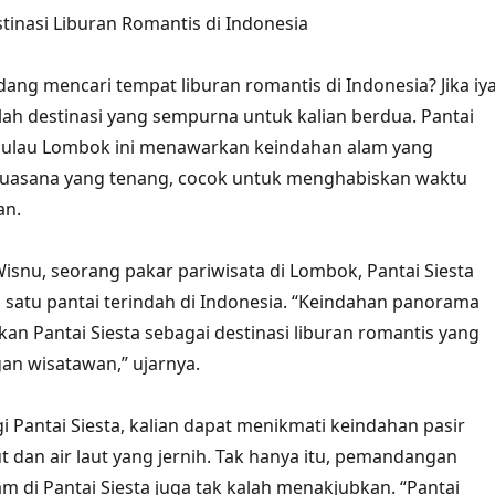
stinasi Liburan Romantis di Indonesia
ang mencari tempat liburan romantis di Indonesia? Jika iya
alah destinasi yang sempurna untuk kalian berdua. Pantai
 Pulau Lombok ini menawarkan keindahan alam yang
asana yang tenang, cocok untuk menghabiskan waktu
an.
snu, seorang pakar pariwisata di Lombok, Pantai Siesta
satu pantai terindah di Indonesia. “Keindahan panorama
an Pantai Siesta sebagai destinasi liburan romantis yang
gan wisatawan,” ujarnya.
 Pantai Siesta, kalian dapat menikmati keindahan pasir
t dan air laut yang jernih. Tak hanya itu, pemandangan
m di Pantai Siesta juga tak kalah menakjubkan. “Pantai