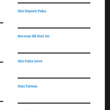
Slot Deposit Pulsa
Bocoran Hk Hari Ini
Slot Pulsa 5000
Data Taiwan