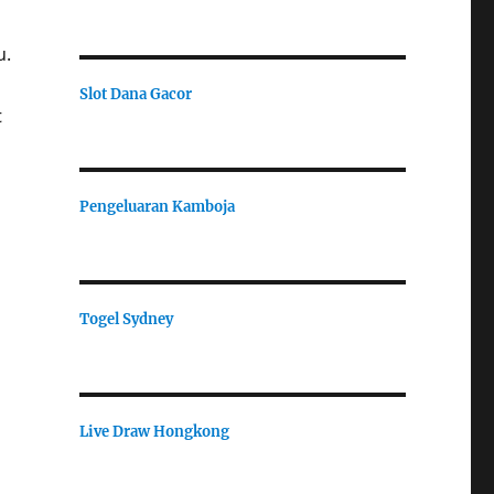
u.
Slot Dana Gacor
t
Pengeluaran Kamboja
Togel Sydney
Live Draw Hongkong