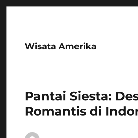
Wisata Amerika
Pantai Siesta: De
Romantis di Indo