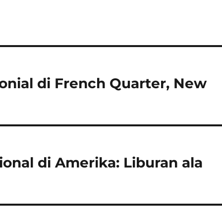
onial di French Quarter, New
nal di Amerika: Liburan ala