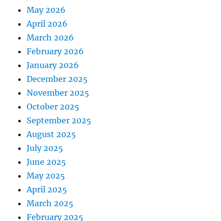
May 2026
April 2026
March 2026
February 2026
January 2026
December 2025
November 2025
October 2025
September 2025
August 2025
July 2025
June 2025
May 2025
April 2025
March 2025
February 2025