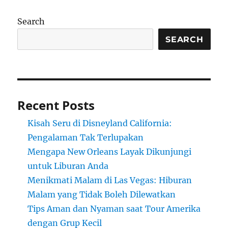
Search
SEARCH
Recent Posts
Kisah Seru di Disneyland California:
Pengalaman Tak Terlupakan
Mengapa New Orleans Layak Dikunjungi
untuk Liburan Anda
Menikmati Malam di Las Vegas: Hiburan
Malam yang Tidak Boleh Dilewatkan
Tips Aman dan Nyaman saat Tour Amerika
dengan Grup Kecil