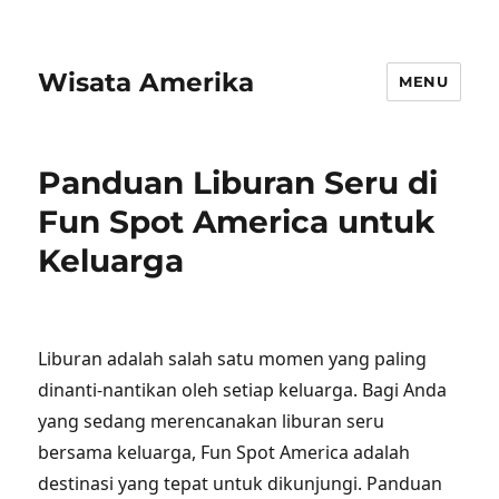
Wisata Amerika
MENU
Panduan Liburan Seru di
Fun Spot America untuk
Keluarga
Liburan adalah salah satu momen yang paling
dinanti-nantikan oleh setiap keluarga. Bagi Anda
yang sedang merencanakan liburan seru
bersama keluarga, Fun Spot America adalah
destinasi yang tepat untuk dikunjungi. Panduan