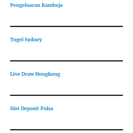
Pengeluaran Kamboja
Togel Sydney
Live Draw Hongkong
Slot Deposit Pulsa