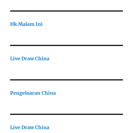
Hk Malam Ini
Live Draw China
Pengeluaran China
Live Draw China