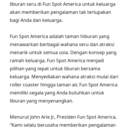
liburan seru di Fun Spot America untuk keluarga
akan memberikan pengalaman tak terlupakan
bagi Anda dan keluarga.
Fun Spot America adalah taman hiburan yang
menawarkan berbagai wahana seru dan atraksi
menarik untuk semua usia. Dengan konsep yang
ramah keluarga, Fun Spot America menjadi
pilihan yang tepat untuk liburan bersama
keluarga. Menyediakan wahana atraksi mulai dari
roller coaster hingga taman air, Fun Spot America
memiliki segala yang Anda butuhkan untuk
liburan yang menyenangkan.
Menurut John Arie Jr., Presiden Fun Spot America,
“Kami selalu berusaha memberikan pengalaman