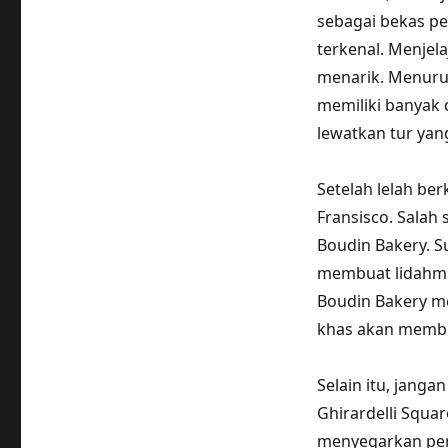
sebagai bekas p
terkenal. Menje
menarik. Menurut 
memiliki banyak 
lewatkan tur ya
Setelah lelah ber
Fransisco. Salah
Boudin Bakery. S
membuat lidahmu
Boudin Bakery me
khas akan membu
Selain itu, janga
Ghirardelli Squar
menyegarkan peru