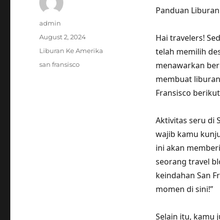
Panduan Liburan d
Author
admin
Posted
Hai travelers! S
August 2, 2024
on
Categories
telah memilih dest
Liburan Ke Amerika
Tags
menawarkan berba
san fransisco
membuat liburanm
Fransisco berikut 
Aktivitas seru d
wajib kamu kunju
ini akan member
seorang travel b
keindahan San F
momen di sini!”
Selain itu, kamu 