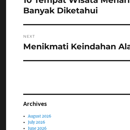
10 Tempat Wisata Menari
post:
Banyak Diketahui
NEXT
Menikmati Keindahan Al
Next
post:
Archives
August 2026
July 2026
June 2026