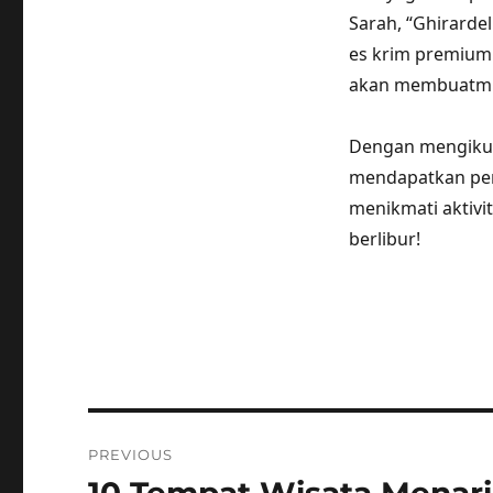
Sarah, “Ghirarde
es krim premium 
akan membuatmu i
Dengan mengikuti
mendapatkan peng
menikmati aktivit
berlibur!
Post
PREVIOUS
navigation
Previous