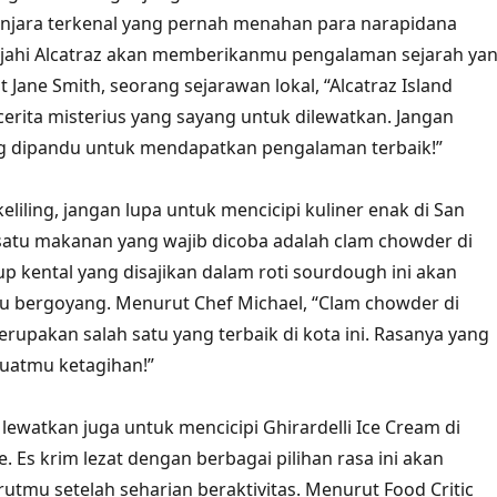
enjara terkenal yang pernah menahan para narapidana
lajahi Alcatraz akan memberikanmu pengalaman sejarah ya
Jane Smith, seorang sejarawan lokal, “Alcatraz Island
cerita misterius yang sayang untuk dilewatkan. Jangan
ng dipandu untuk mendapatkan pengalaman terbaik!”
keliling, jangan lupa untuk mencicipi kuliner enak di San
 satu makanan yang wajib dicoba adalah clam chowder di
up kental yang disajikan dalam roti sourdough ini akan
 bergoyang. Menurut Chef Michael, “Clam chowder di
rupakan salah satu yang terbaik di kota ini. Rasanya yang
atmu ketagihan!”
n lewatkan juga untuk mencicipi Ghirardelli Ice Cream di
e. Es krim lezat dengan berbagai pilihan rasa ini akan
tmu setelah seharian beraktivitas. Menurut Food Critic