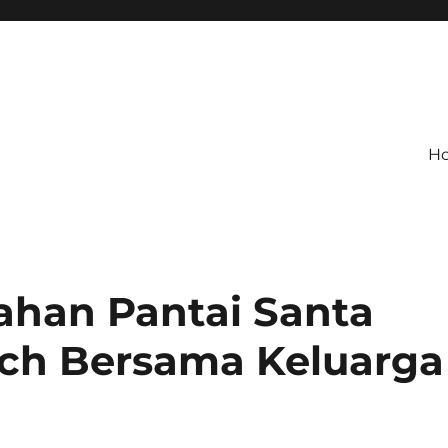
H
ahan Pantai Santa
ach Bersama Keluarga