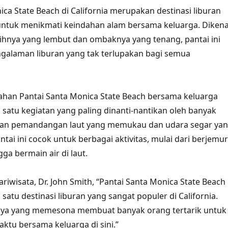
ica State Beach di California merupakan destinasi liburan
ntuk menikmati keindahan alam bersama keluarga. Dikena
ihnya yang lembut dan ombaknya yang tenang, pantai ini
alaman liburan yang tak terlupakan bagi semua
ahan Pantai Santa Monica State Beach bersama keluarga
satu kegiatan yang paling dinanti-nantikan oleh banyak
an pemandangan laut yang memukau dan udara segar ya
tai ini cocok untuk berbagai aktivitas, mulai dari berjemur
gga bermain air di laut.
riwisata, Dr. John Smith, “Pantai Santa Monica State Beach
atu destinasi liburan yang sangat populer di California.
ya yang memesona membuat banyak orang tertarik untuk
tu bersama keluarga di sini.”