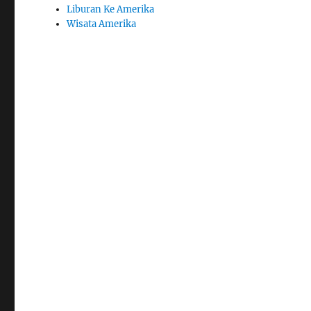
Liburan Ke Amerika
Wisata Amerika