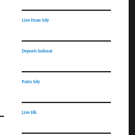
Live Draw Sdy
Deposit Indosat
Paito Sdy
Live Hk