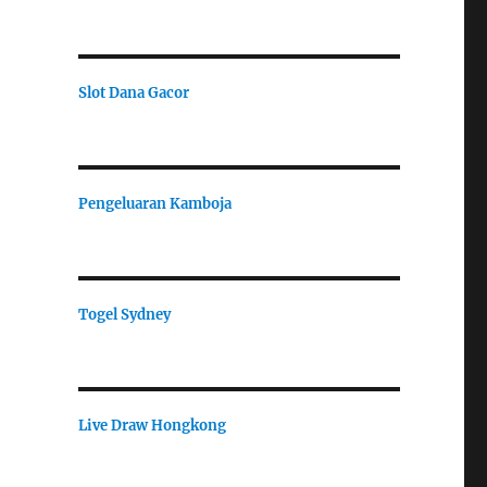
,
Slot Dana Gacor
Pengeluaran Kamboja
Togel Sydney
Live Draw Hongkong