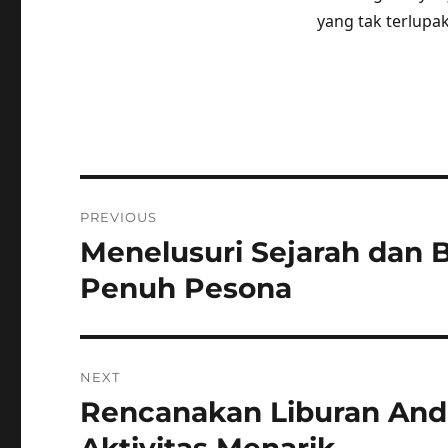
yang tak terlupak
Post
PREVIOUS
navigation
Menelusuri Sejarah dan 
Previous
post:
Penuh Pesona
NEXT
Rencanakan Liburan Anda
Next
post: