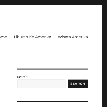
ome
Liburan Ke Amerika
Wisata Amerika
Search
SEARCH