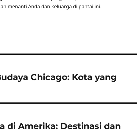
an menanti Anda dan keluarga di pantai ini.
Budaya Chicago: Kota yang
 di Amerika: Destinasi dan