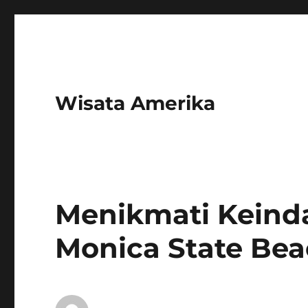
Wisata Amerika
Menikmati Keind
Monica State Be