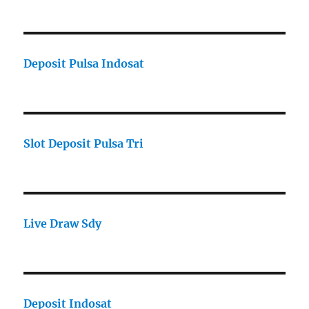
Deposit Pulsa Indosat
Slot Deposit Pulsa Tri
Live Draw Sdy
Deposit Indosat