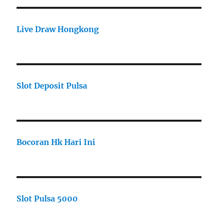
Live Draw Hongkong
Slot Deposit Pulsa
Bocoran Hk Hari Ini
Slot Pulsa 5000