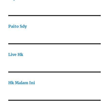
Paito Sdy
Live Hk
Hk Malam Ini