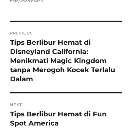
on
hollywood beach
Post
PREVIOUS
navigation
Tips Berlibur Hemat di
Previous
post:
Disneyland California:
Menikmati Magic Kingdom
tanpa Merogoh Kocek Terlalu
Dalam
NEXT
Tips Berlibur Hemat di Fun
Next
post:
Spot America