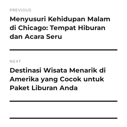
Post
PREVIOUS
navigation
Menyusuri Kehidupan Malam
Previous
post:
di Chicago: Tempat Hiburan
dan Acara Seru
NEXT
Destinasi Wisata Menarik di
Next
post:
Amerika yang Cocok untuk
Paket Liburan Anda