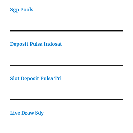
Sgp Pools
Deposit Pulsa Indosat
Slot Deposit Pulsa Tri
Live Draw Sdy