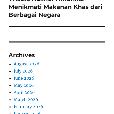
post:
Menikmati Makanan Khas dari
Berbagai Negara
Archives
August 2026
July 2026
June 2026
May 2026
April 2026
March 2026
February 2026
January 2026