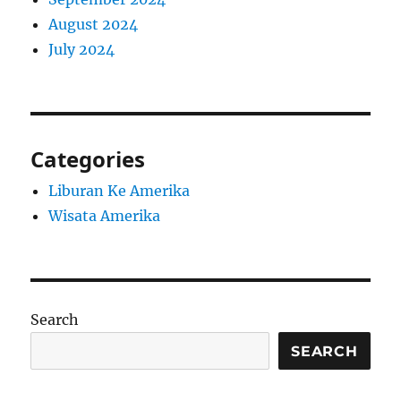
August 2024
July 2024
Categories
Liburan Ke Amerika
Wisata Amerika
Search
SEARCH