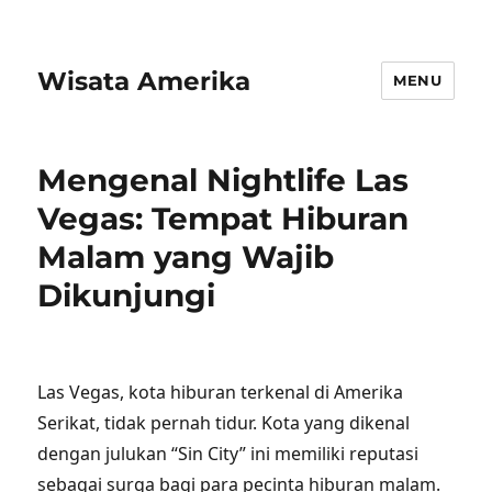
Wisata Amerika
MENU
Mengenal Nightlife Las
Vegas: Tempat Hiburan
Malam yang Wajib
Dikunjungi
Las Vegas, kota hiburan terkenal di Amerika
Serikat, tidak pernah tidur. Kota yang dikenal
dengan julukan “Sin City” ini memiliki reputasi
sebagai surga bagi para pecinta hiburan malam.