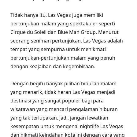
Tidak hanya itu, Las Vegas juga memiliki
pertunjukan malam yang spektakuler seperti
Cirque du Soleil dan Blue Man Group. Menurut
seorang seniman pertunjukan, Las Vegas adalah
tempat yang sempurna untuk menikmati
pertunjukan-pertunjukan malam yang penuh
dengan keajaiban dan kegembiraan.
Dengan begitu banyak pilihan hiburan malam
yang menarik, tidak heran Las Vegas menjadi
destinasi yang sangat populer bagi para
wisatawan yang mencari pengalaman hiburan
yang tak terlupakan. Jadi, jangan lewatkan
kesempatan untuk mengenal nightlife Las Vegas
dan nikmati keindahan kota ini dengan cara yang