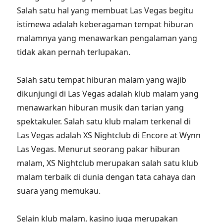
Salah satu hal yang membuat Las Vegas begitu
istimewa adalah keberagaman tempat hiburan
malamnya yang menawarkan pengalaman yang
tidak akan pernah terlupakan.
Salah satu tempat hiburan malam yang wajib
dikunjungi di Las Vegas adalah klub malam yang
menawarkan hiburan musik dan tarian yang
spektakuler. Salah satu klub malam terkenal di
Las Vegas adalah XS Nightclub di Encore at Wynn
Las Vegas. Menurut seorang pakar hiburan
malam, XS Nightclub merupakan salah satu klub
malam terbaik di dunia dengan tata cahaya dan
suara yang memukau.
Selain klub malam, kasino juga merupakan