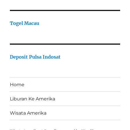
Togel Macau
Deposit Pulsa Indosat
Home
Liburan Ke Amerika
Wisata Amerika