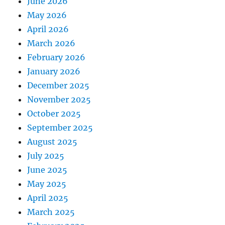
June 2026
May 2026
April 2026
March 2026
February 2026
January 2026
December 2025
November 2025
October 2025
September 2025
August 2025
July 2025
June 2025
May 2025
April 2025
March 2025