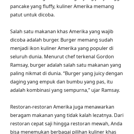
pancake yang fluffy, kuliner Amerika memang
patut untuk dicoba.
Salah satu makanan khas Amerika yang wajib
dicoba adalah burger. Burger memang sudah
menjadi ikon kuliner Amerika yang populer di
seluruh dunia. Menurut chef terkenal Gordon
Ramsay, burger adalah salah satu makanan yang
paling nikmat di dunia. “Burger yang juicy dengan
daging yang empuk dan bumbu yang pas, itu
adalah kombinasi yang sempurna,” ujar Ramsay.
Restoran-restoran Amerika juga menawarkan
beragam makanan yang tidak kalah lezatnya. Dari
restoran cepat saji hingga restoran mewah, Anda
bisa menemukan berbagai pilihan kuliner khas