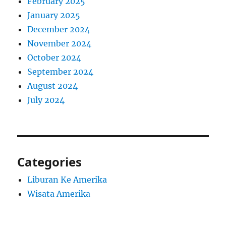
February 2025
January 2025
December 2024
November 2024
October 2024
September 2024
August 2024
July 2024
Categories
Liburan Ke Amerika
Wisata Amerika