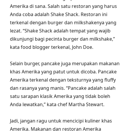
Amerika di sana. Salah satu restoran yang harus
Anda coba adalah Shake Shack. Restoran ini
terkenal dengan burger dan milkshakenya yang
lezat. “Shake Shack adalah tempat yang wajib
dikunjungi bagi pecinta burger dan milkshake,”
kata food blogger terkenal, John Doe.
Selain burger, pancake juga merupakan makanan
khas Amerika yang patut untuk dicoba. Pancake
Amerika terkenal dengan teksturnya yang fluffy
dan rasanya yang manis. “Pancake adalah salah
satu sarapan klasik Amerika yang tidak boleh
Anda lewatkan,” kata chef Martha Stewart.
Jadi, jangan ragu untuk mencicipi kuliner khas
Amerika. Makanan dan restoran Amerika