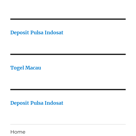
Deposit Pulsa Indosat
Togel Macau
Deposit Pulsa Indosat
Home