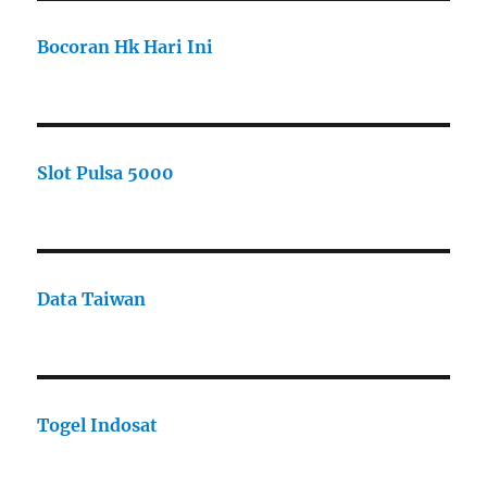
Bocoran Hk Hari Ini
Slot Pulsa 5000
Data Taiwan
Togel Indosat