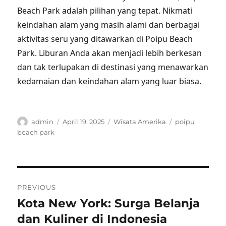
Beach Park adalah pilihan yang tepat. Nikmati
keindahan alam yang masih alami dan berbagai
aktivitas seru yang ditawarkan di Poipu Beach
Park. Liburan Anda akan menjadi lebih berkesan
dan tak terlupakan di destinasi yang menawarkan
kedamaian dan keindahan alam yang luar biasa.
Author
Posted
Categories
Tags
admin
April 19, 2025
Wisata Amerika
poipu
on
beach park
Post
PREVIOUS
navigation
Kota New York: Surga Belanja
Previous
post:
dan Kuliner di Indonesia