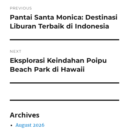
Post
PREVIOUS
navigation
Pantai Santa Monica: Destinasi
Previous
post:
Liburan Terbaik di Indonesia
NEXT
Eksplorasi Keindahan Poipu
Next
post:
Beach Park di Hawaii
Archives
August 2026