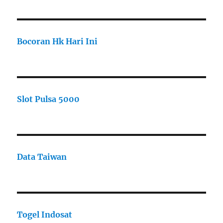
Bocoran Hk Hari Ini
Slot Pulsa 5000
Data Taiwan
Togel Indosat