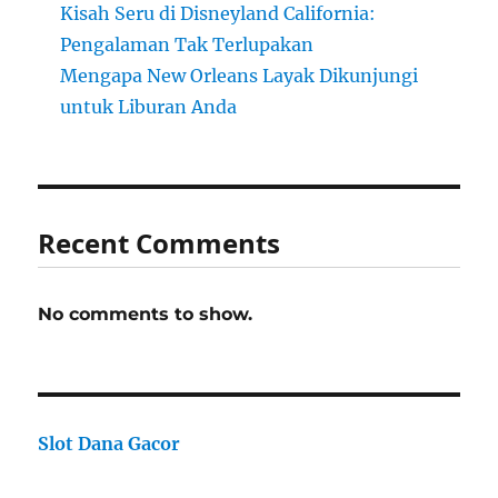
Kisah Seru di Disneyland California:
Pengalaman Tak Terlupakan
Mengapa New Orleans Layak Dikunjungi
untuk Liburan Anda
Recent Comments
No comments to show.
Slot Dana Gacor