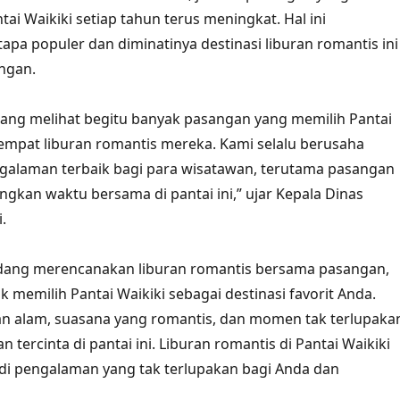
ai Waikiki setiap tahun terus meningkat. Hal ini
pa populer dan diminatinya destinasi liburan romantis ini
ngan.
ang melihat begitu banyak pasangan yang memilih Pantai
tempat liburan romantis mereka. Kami selalu berusaha
alaman terbaik bagi para wisatawan, terutama pasangan
ngkan waktu bersama di pantai ini,” ujar Kepala Dinas
.
sedang merencanakan liburan romantis bersama pasangan,
 memilih Pantai Waikiki sebagai destinasi favorit Anda.
an alam, suasana yang romantis, dan momen tak terlupaka
tercinta di pantai ini. Liburan romantis di Pantai Waikiki
di pengalaman yang tak terlupakan bagi Anda dan