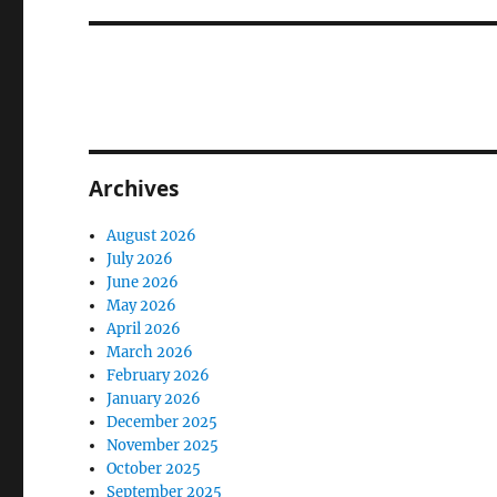
Archives
August 2026
July 2026
June 2026
May 2026
April 2026
March 2026
February 2026
January 2026
December 2025
November 2025
October 2025
September 2025