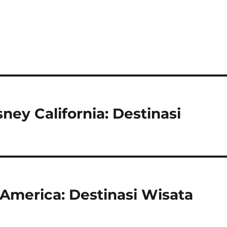
ey California: Destinasi
 America: Destinasi Wisata