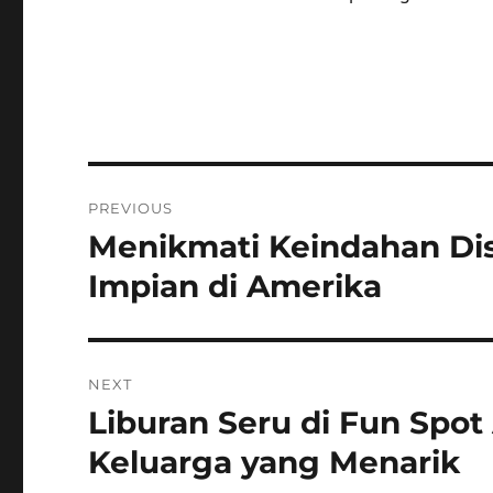
Post
PREVIOUS
navigation
Menikmati Keindahan Disn
Previous
post:
Impian di Amerika
NEXT
Liburan Seru di Fun Spot
Next
post:
Keluarga yang Menarik