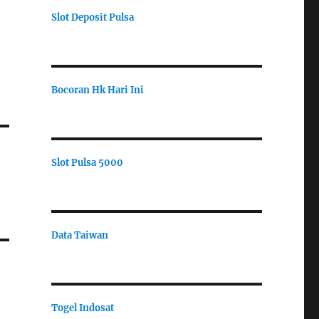
Slot Deposit Pulsa
Bocoran Hk Hari Ini
Slot Pulsa 5000
Data Taiwan
w
Togel Indosat