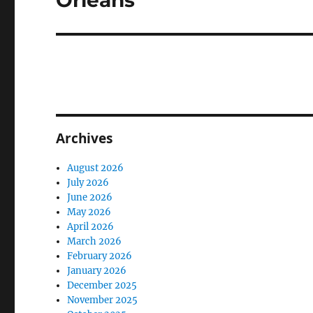
Orleans
Archives
August 2026
July 2026
June 2026
May 2026
April 2026
March 2026
February 2026
January 2026
December 2025
November 2025