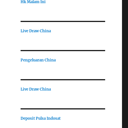
Hk Malam Ini
Live Draw China
Pengeluaran China
Live Draw China
Deposit Pulsa Indosat