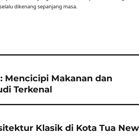
selalu dikenang sepanjang masa.
s: Mencicipi Makanan dan
di Terkenal
itektur Klasik di Kota Tua Ne