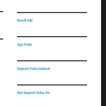
Result Sdy
Sgp Pools
Deposit Pulsa Indosat
Slot Deposit Pulsa Tri