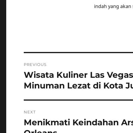
indah yang akan 
Post
PREVIOUS
navigation
Wisata Kuliner Las Vega
Previous
post:
Minuman Lezat di Kota Ju
NEXT
Menikmati Keindahan Ars
Next
post: