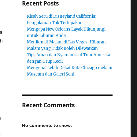
Recent Posts
Kisah Seru di Disneyland California:
Pengalaman Tak Terlupakan
Mengapa New Orleans Layak Dikunjungi
ta
untuk Liburan Anda
ch
Menikmati Malam di Las Vegas: Hiburan
Malam yang Tidak Boleh Dilewatkan
Tips Aman dan Nyaman saat Tour Amerika
dengan Grup Kecil
Mengenal Lebih Dekat Kota Chicago melalui
Museum dan Galeri Seni
Recent Comments
n
No comments to show.
r