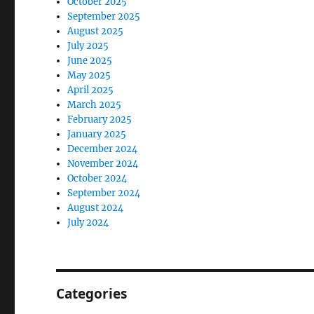
October 2025
September 2025
August 2025
July 2025
June 2025
May 2025
April 2025
March 2025
February 2025
January 2025
December 2024
November 2024
October 2024
September 2024
August 2024
July 2024
Categories