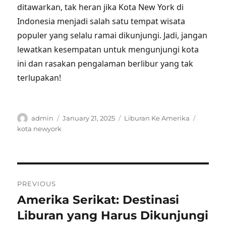
ditawarkan, tak heran jika Kota New York di
Indonesia menjadi salah satu tempat wisata
populer yang selalu ramai dikunjungi. Jadi, jangan
lewatkan kesempatan untuk mengunjungi kota
ini dan rasakan pengalaman berlibur yang tak
terlupakan!
Author
Posted
Categories
Tags
admin
January 21, 2025
Liburan Ke Amerika
on
kota newyork
Post
PREVIOUS
navigation
Amerika Serikat: Destinasi
Previous
post:
Liburan yang Harus Dikunjungi