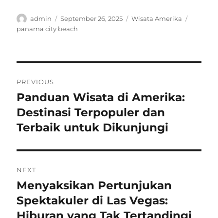
Author
Posted
Categories
Tags
admin
September 26, 2025
Wisata Amerika
on
panama city beach
Post
PREVIOUS
navigation
Panduan Wisata di Amerika:
Previous
post:
Destinasi Terpopuler dan
Terbaik untuk Dikunjungi
NEXT
Menyaksikan Pertunjukan
Next
post:
Spektakuler di Las Vegas:
Hiburan yang Tak Tertandingi