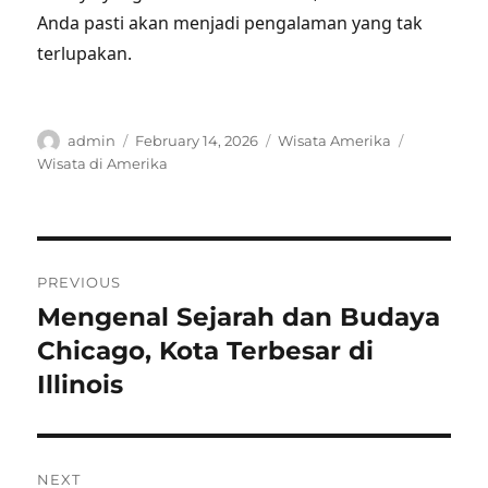
Anda pasti akan menjadi pengalaman yang tak
terlupakan.
Author
Posted
Categories
Tags
admin
February 14, 2026
Wisata Amerika
on
Wisata di Amerika
Post
PREVIOUS
navigation
Mengenal Sejarah dan Budaya
Previous
post:
Chicago, Kota Terbesar di
Illinois
NEXT