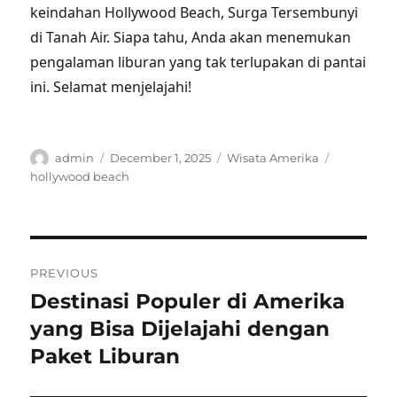
keindahan Hollywood Beach, Surga Tersembunyi
di Tanah Air. Siapa tahu, Anda akan menemukan
pengalaman liburan yang tak terlupakan di pantai
ini. Selamat menjelajahi!
Author
Posted
Categories
Tags
admin
December 1, 2025
Wisata Amerika
on
hollywood beach
Post
PREVIOUS
navigation
Destinasi Populer di Amerika
Previous
post:
yang Bisa Dijelajahi dengan
Paket Liburan