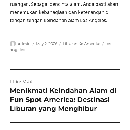
ruangan. Sebagai pencinta alam, Anda pasti akan
menemukan kebahagiaan dan ketenangan di
tengah-tengah keindahan alam Los Angeles.
Author
Posted
Categories
Tags
admin
May 2, 2026
Liburan Ke Amerika
los
on
angeles
Post
PREVIOUS
navigation
Menikmati Keindahan Alam di
Previous
post:
Fun Spot America: Destinasi
Liburan yang Menghibur